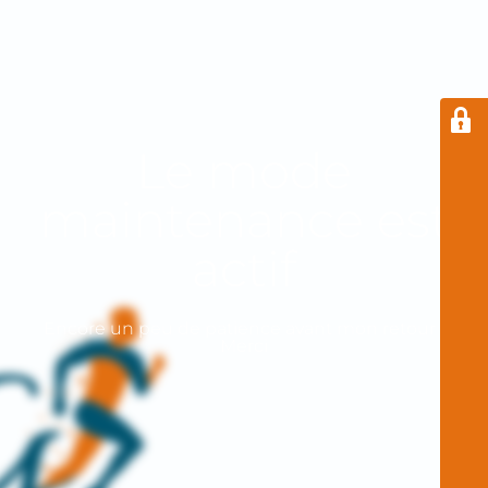
Le mode
maintenance est
actif
Encore un peu de patience avant mon retour !
Merci