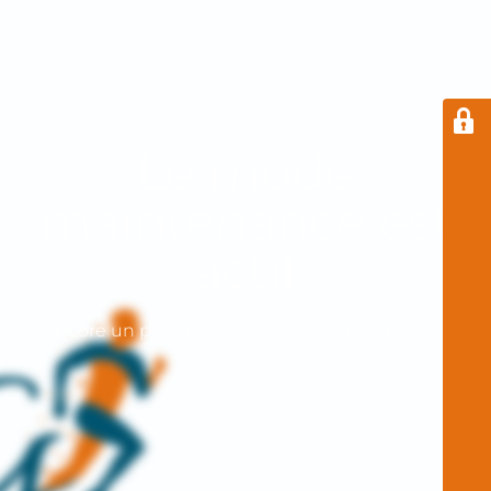
Le mode
maintenance est
actif
Encore un peu de patience avant mon retour !
Merci