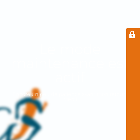
Le mode
maintenance est
actif
Encore un peu de patience avant mon retour !
Merci