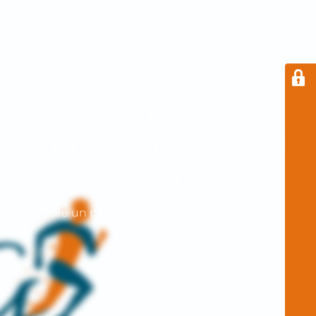
Le mode
maintenance est
actif
Encore un peu de patience avant mon retour !
Merci