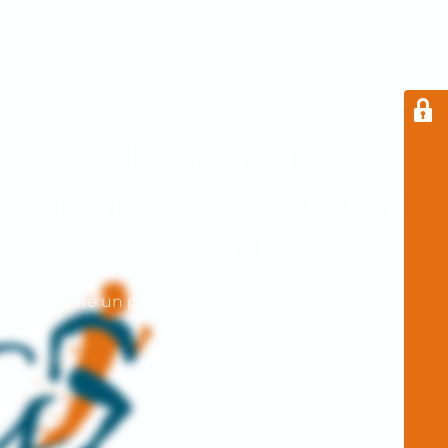
Le mode
maintenance est
actif
Encore un peu de patience avant mon retour !
Merci