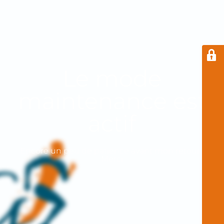
Le mode
maintenance est
actif
Encore un peu de patience avant mon retour !
Merci